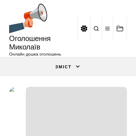
Оголошення
Перейти
Миколаїв
до
вмісту
Оголошення
Миколаїв
Онлайн дошка оголошень
ЗМІСТ