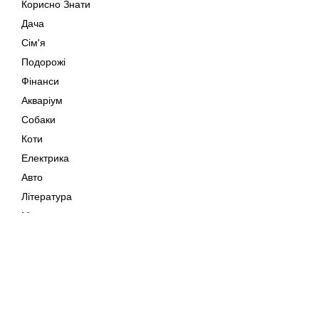
Корисно Знати
Дача
Сім'я
Подорожі
Фінанси
Акваріум
Собаки
Коти
Електрика
Авто
Література
Музика
Дозвілля
Кіно
Мапа сайту
Своїми Руками
Тварини
Авторське право © 202
Поради