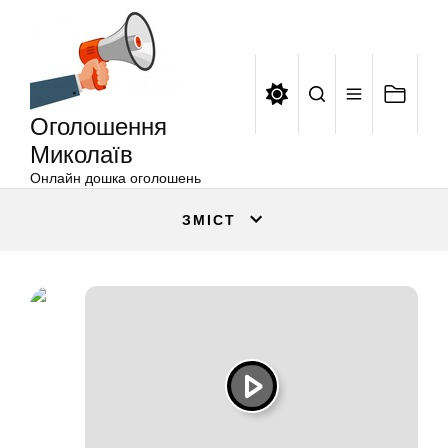
Оголошення
Перейти
Миколаїв
до
вмісту
Оголошення
Миколаїв
Онлайн дошка оголошень
ЗМІСТ