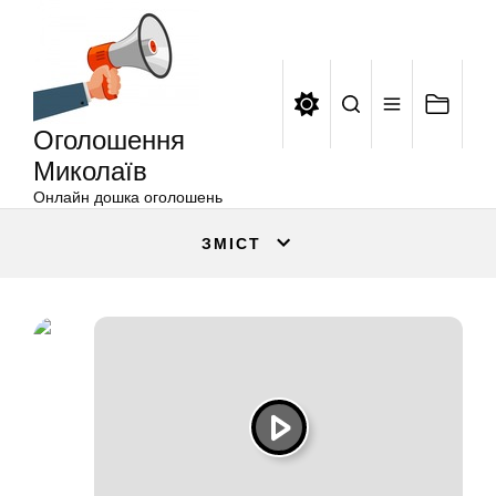
Оголошення
Перейти
Миколаїв
до
вмісту
Оголошення
Миколаїв
Онлайн дошка оголошень
ЗМІСТ