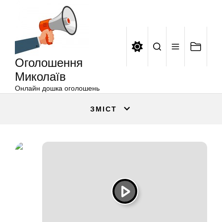
Оголошення
Перейти
Миколаїв
до
вмісту
Оголошення
Миколаїв
Онлайн дошка оголошень
ЗМІСТ