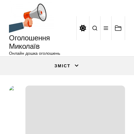
Оголошення
Перейти
Миколаїв
до
вмісту
Оголошення
Миколаїв
Онлайн дошка оголошень
ЗМІСТ