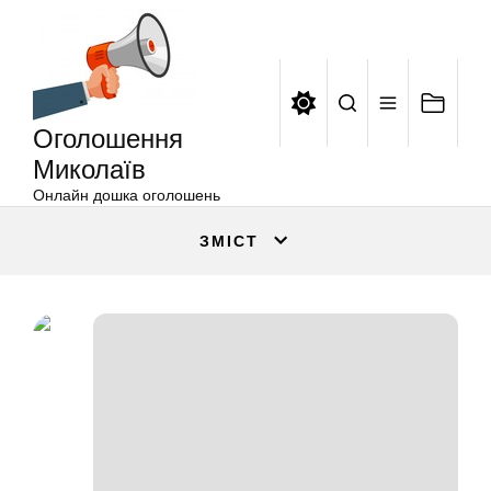
Оголошення
Перейти
Миколаїв
до
вмісту
Оголошення
Миколаїв
Онлайн дошка оголошень
ЗМІСТ