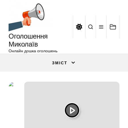
Оголошення
Перейти
Миколаїв
до
вмісту
Оголошення
Миколаїв
Онлайн дошка оголошень
ЗМІСТ