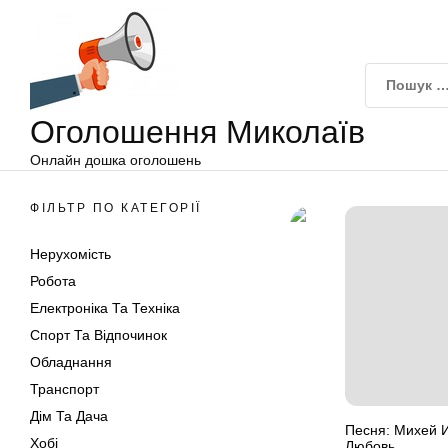
Оголошення
Перейти
Миколаїв
до
вмісту
Оголошення Миколаїв
Онлайн дошка оголошень
ФІЛЬТР ПО КАТЕГОРІЇ
Нерухомість
Робота
Електроніка Та Техніка
Спорт Та Відпочинок
Обладнання
Транспорт
Дім Та Дача
Песня: Михей 
Хобі
Любовь