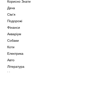
Корисно Знати
Дача
Сім'я
Подорожі
Фінанси
Акваріум
Собаки
Коти
Електрика
Авто
Література
Музика
Дозвілля
Кіно
Мапа сайту
Своїми Руками
Тварини
Авторське право © 202
Поради