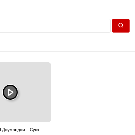
Пошук
И Джуманджи – Сука