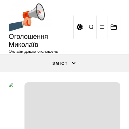
Оголошення
Перейти
Миколаїв
до
вмісту
Оголошення
Миколаїв
Онлайн дошка оголошень
ЗМІСТ