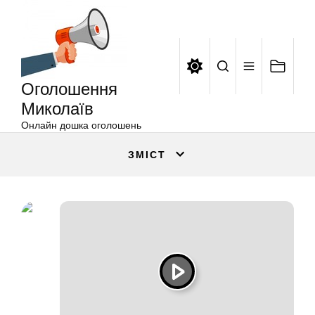
Оголошення
Перейти
Миколаїв
до
вмісту
Оголошення
Миколаїв
Онлайн дошка оголошень
ЗМІСТ