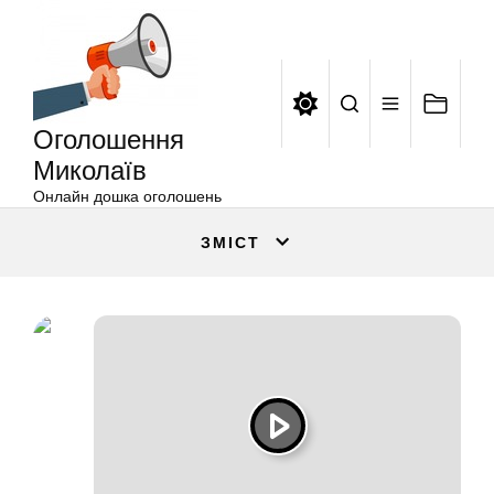
Оголошення
Перейти
Миколаїв
до
вмісту
Оголошення
Миколаїв
Онлайн дошка оголошень
ЗМІСТ