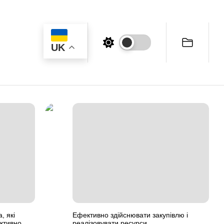
UK
, які
Ефективно здійснювати закупівлю і
ктивно
реалізовувати ресурси