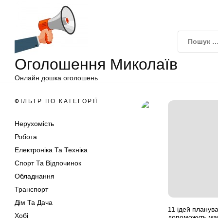
Оголошення
Перейти
Миколаїв
до
вмісту
Оголошення Миколаїв
Онлайн дошка оголошень
ФІЛЬТР ПО КАТЕГОРІЇ
Нерухомість
Робота
Електроніка Та Техніка
Спорт Та Відпочинок
Обладнання
Транспорт
Дім Та Дача
11 ідей планува
Хобі
допоможуть ма