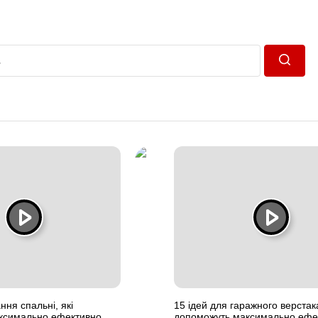
Пошук
ння спальні, які
15 ідей для гаражного верстака
ксимально ефективно
допоможуть максимально ефе