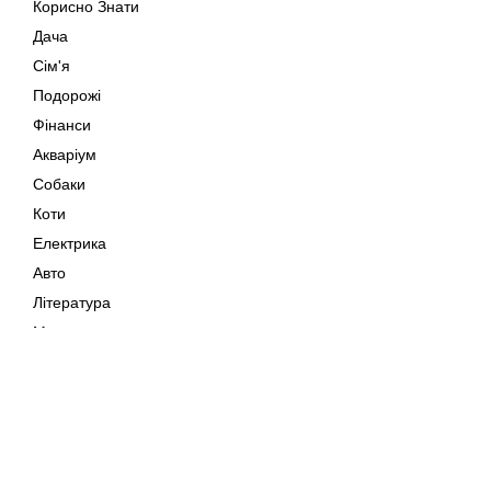
Корисно Знати
Дача
Сім'я
Подорожі
Фінанси
Акваріум
Собаки
Коти
Електрика
Авто
Література
Музика
Дозвілля
Кіно
Мапа сайту
Своїми Руками
Тварини
Авторське право © 202
Поради