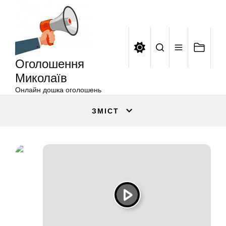
Оголошення
Перейти
Миколаїв
до
вмісту
Оголошення
Миколаїв
Онлайн дошка оголошень
ЗМІСТ