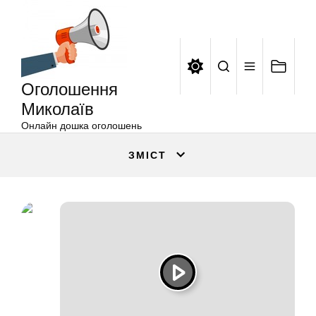
Оголошення
Перейти
Миколаїв
до
вмісту
Оголошення
Миколаїв
Онлайн дошка оголошень
ЗМІСТ