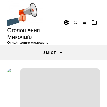
Оголошення
Перейти
Миколаїв
до
вмісту
Оголошення
Миколаїв
Онлайн дошка оголошень
ЗМІСТ