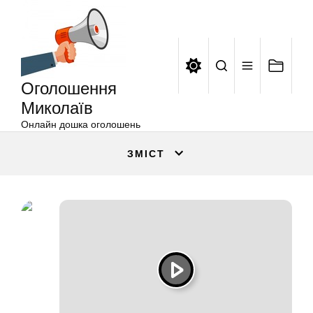
Оголошення
Перейти
Миколаїв
до
вмісту
Оголошення
Миколаїв
Онлайн дошка оголошень
ЗМІСТ