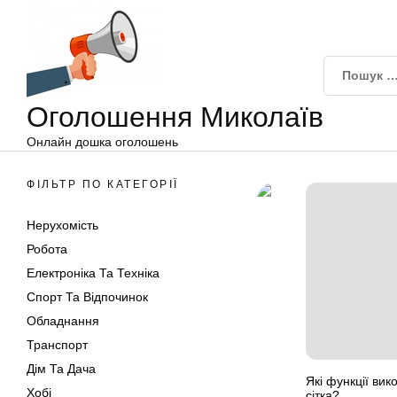
Оголошення
Перейти
Миколаїв
до
вмісту
Оголошення Миколаїв
Онлайн дошка оголошень
ФІЛЬТР ПО КАТЕГОРІЇ
Нерухомість
Робота
Електроніка Та Техніка
Спорт Та Відпочинок
Обладнання
Транспорт
Дім Та Дача
Які функції ви
Хобі
сітка?