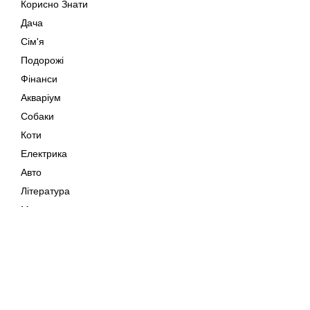
Корисно Знати
Дача
Сім'я
Подорожі
Фінанси
Акваріум
Собаки
Коти
Електрика
Авто
Література
Музика
Дозвілля
Кіно
Мапа сайту
Своїми Руками
Тварини
Авторське право © 202
Поради