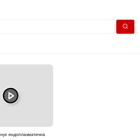
Пошук
конує ендоплазматична