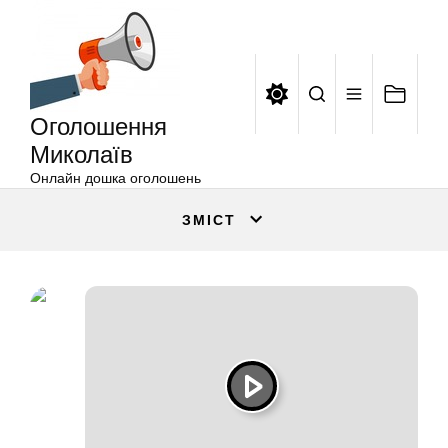
Оголошення
Перейти
Миколаїв
до
вмісту
Оголошення
Миколаїв
Онлайн дошка оголошень
ЗМІСТ