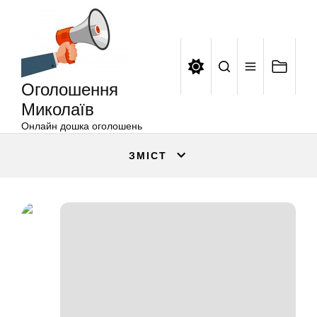
Оголошення
Перейти
Миколаїв
до
вмісту
Оголошення
Миколаїв
Онлайн дошка оголошень
ЗМІСТ