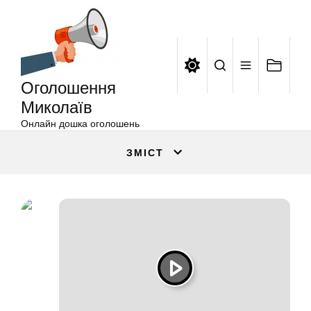
Оголошення
Перейти
Миколаїв
до
вмісту
Оголошення
Миколаїв
Онлайн дошка оголошень
ЗМІСТ