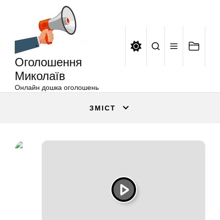
Оголошення
Перейти
Миколаїв
до
вмісту
Оголошення
Миколаїв
Онлайн дошка оголошень
ЗМІСТ