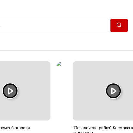
Пошук
ська біографія
“Позолочена рибка” Космовсь
скорочено