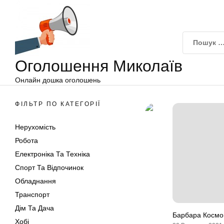
Оголошення
Перейти
Миколаїв
до
вмісту
Оголошення Миколаїв
Онлайн дошка оголошень
ФІЛЬТР ПО КАТЕГОРІЇ
Нерухомість
Робота
Електроніка Та Техніка
Спорт Та Відпочинок
Обладнання
Транспорт
Дім Та Дача
Барбара Космов
Хобі