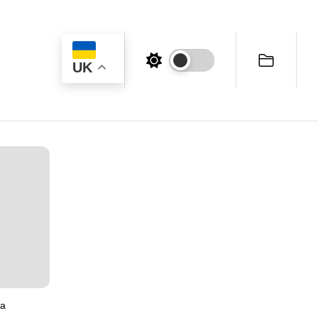
UK
ка