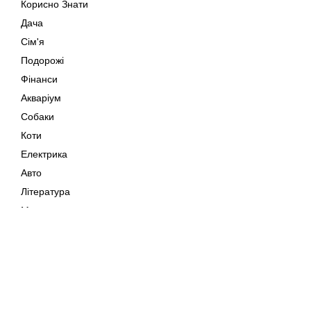
Корисно Знати
Дача
Сім'я
Подорожі
Фінанси
Акваріум
Собаки
Коти
Електрика
Авто
Література
Музика
Дозвілля
Кіно
Мапа сайту
Своїми Руками
Тварини
Авторське право © 202
Поради