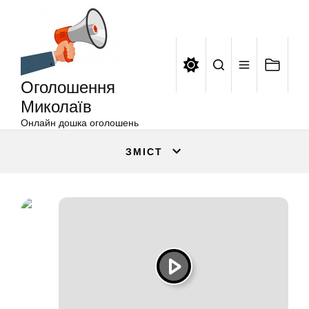
Оголошення
Перейти
Миколаїв
до
вмісту
Оголошення
Миколаїв
Онлайн дошка оголошень
ЗМІСТ