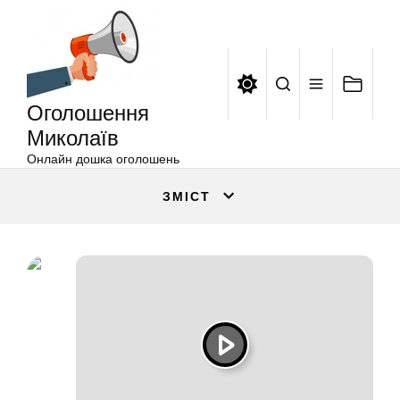
Оголошення
Перейти
Миколаїв
до
вмісту
Оголошення
Миколаїв
Онлайн дошка оголошень
ЗМІСТ