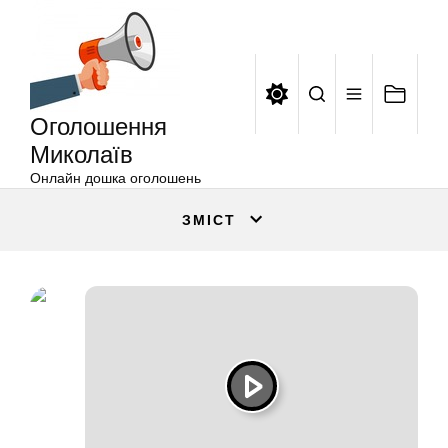
Оголошення
Перейти
Миколаїв
до
вмісту
Оголошення
Миколаїв
Онлайн дошка оголошень
ЗМІСТ