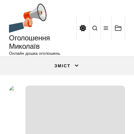
Оголошення
Перейти
Миколаїв
до
вмісту
Оголошення
Миколаїв
Онлайн дошка оголошень
ЗМІСТ