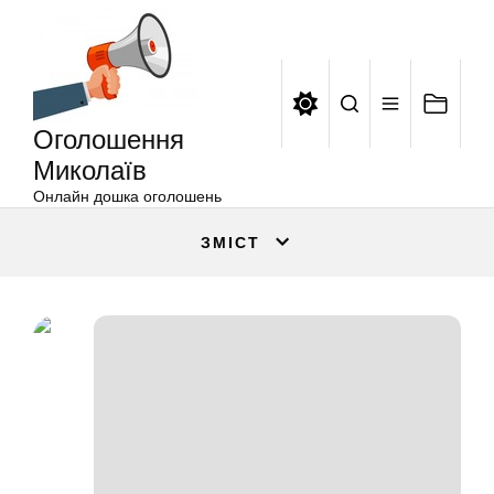
Оголошення
Перейти
Миколаїв
до
вмісту
Оголошення
Миколаїв
Онлайн дошка оголошень
ЗМІСТ