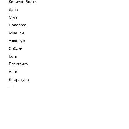
Корисно Знати
Дача
Сім'я
Подорожі
Фінанси
Акваріум
Собаки
Коти
Електрика
Авто
Література
Музика
Дозвілля
Кіно
Мапа сайту
Своїми Руками
Тварини
Авторське право © 202
Поради