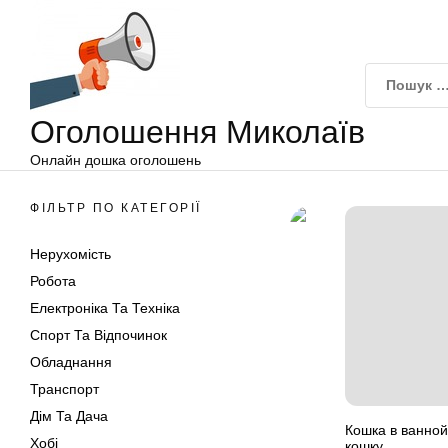
Оголошення
Перейти
Миколаїв
до
вмісту
Оголошення Миколаїв
Онлайн дошка оголошень
ФІЛЬТР ПО КАТЕГОРІЇ
Нерухомість
Робота
Електроніка Та Техніка
Спорт Та Відпочинок
Обладнання
Транспорт
Дім Та Дача
Кошка в ванной
Хобі
кошку