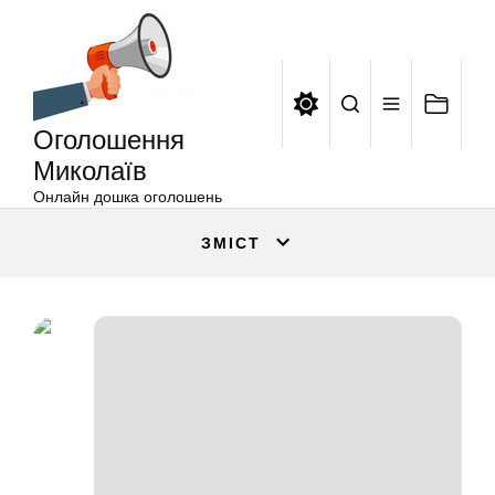
Оголошення
Перейти
Миколаїв
до
вмісту
Оголошення
Миколаїв
Онлайн дошка оголошень
ЗМІСТ