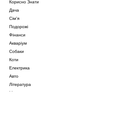
Корисно Знати
Дача
Сім'я
Подорожі
Фінанси
Акваріум
Собаки
Коти
Електрика
Авто
Література
Музика
Дозвілля
Кіно
Мапа сайту
Своїми Руками
Тварини
Авторське право © 202
Поради