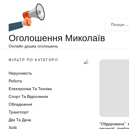
Оголошення
Перейти
Миколаїв
до
вмісту
Оголошення Миколаїв
Онлайн дошка оголошень
ФІЛЬТР ПО КАТЕГОРІЇ
Нерухомість
Робота
Електроніка Та Техніка
Спорт Та Відпочинок
Обладнання
Транспорт
Дім Та Дача
“Обдарована”: в
Хобі
рецензії, трейл