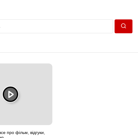
Пошук
се про фільм, відгуки,
ер