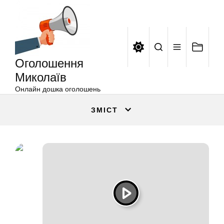
Оголошення
Перейти
Миколаїв
до
вмісту
Оголошення
Миколаїв
Онлайн дошка оголошень
ЗМІСТ