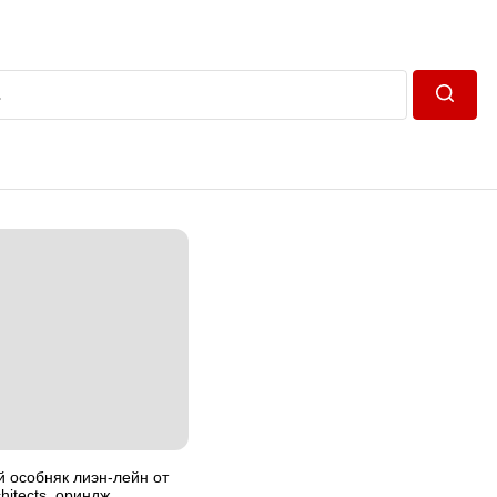
Пошук
 особняк лиэн-лейн от
hitects, ориндж,