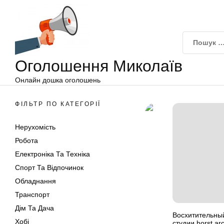
Оголошення
Перейти
Миколаїв
до
вмісту
Оголошення Миколаїв
Онлайн дошка оголошень
ФІЛЬТР ПО КАТЕГОРІЇ
Нерухомість
Робота
Електроніка Та Техніка
Спорт Та Відпочинок
Обладнання
Транспорт
Дім Та Дача
Восхитительный
Хобі
студии horst arc