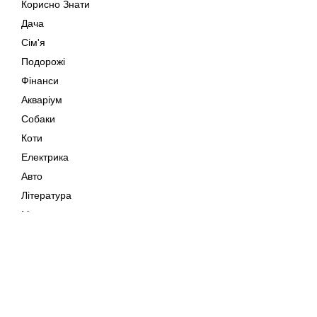
Корисно Знати
Дача
Сім'я
Подорожі
Фінанси
Акваріум
Собаки
Коти
Електрика
Авто
Література
Музика
Дозвілля
Кіно
Мапа сайту
Своїми Руками
Тварини
Авторське право © 202
Поради