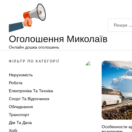
Оголошення
Перейти
Миколаїв
до
вмісту
Оголошення Миколаїв
Онлайн дошка оголошень
ФІЛЬТР ПО КАТЕГОРІЇ
Нерухомість
Робота
Електроніка Та Техніка
Спорт Та Відпочинок
Обладнання
Транспорт
Дім Та Дача
Особенности а
Хобі
водителем