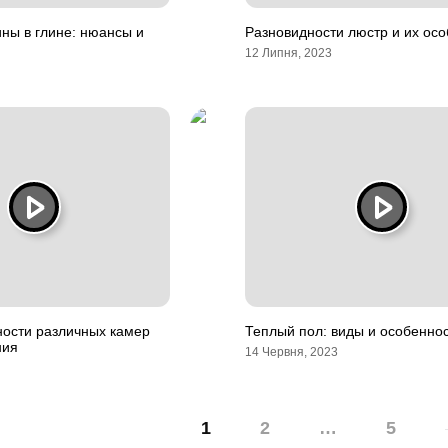
ны в глине: нюансы и
Разновидности люстр и их ос
12 Липня, 2023
ности различных камер
Теплый пол: виды и особенно
ния
14 Червня, 2023
1
2
…
5