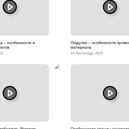
а – особенности и
Ондулин – особенности крове
логов
материала
23
19 Листопада, 2023
тибеллум: История,
Особенности аренды генерат