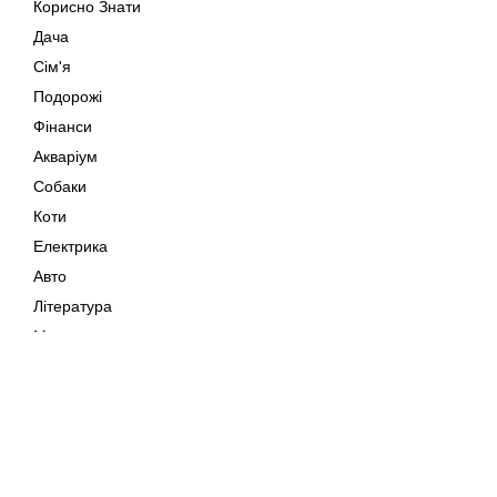
Корисно Знати
Дача
Сім'я
Подорожі
Фінанси
Акваріум
Собаки
Коти
Електрика
Авто
Література
Музика
Дозвілля
Кіно
Мапа сайту
Своїми Руками
Тварини
Авторське право © 202
Поради