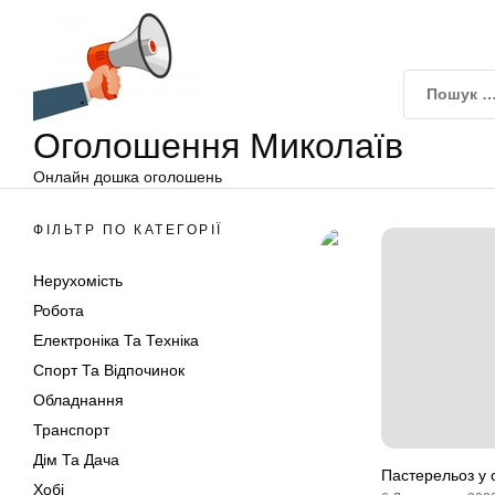
Оголошення
Перейти
Миколаїв
до
вмісту
Оголошення Миколаїв
Онлайн дошка оголошень
ФІЛЬТР ПО КАТЕГОРІЇ
Нерухомість
Робота
Електроніка Та Техніка
Спорт Та Відпочинок
Обладнання
Транспорт
Дім Та Дача
Пастерельоз у 
Хобі