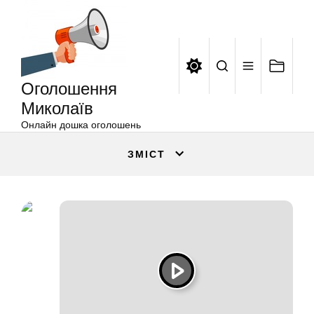
Оголошення
Перейти
Миколаїв
до
вмісту
Оголошення
Миколаїв
Онлайн дошка оголошень
ЗМІСТ