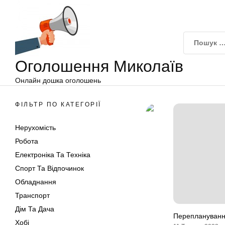
Оголошення
Перейти
Миколаїв
до
вмісту
Оголошення Миколаїв
Онлайн дошка оголошень
ФІЛЬТР ПО КАТЕГОРІЇ
Нерухомість
Робота
Електроніка Та Техніка
Спорт Та Відпочинок
Обладнання
Транспорт
Дім Та Дача
Перепланування
Хобі