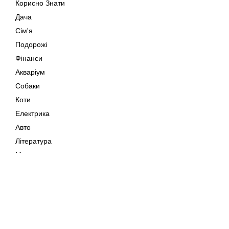
Корисно Знати
Дача
Сім'я
Подорожі
Фінанси
Акваріум
Собаки
Коти
Електрика
Авто
Література
Музика
Дозвілля
Кіно
Мапа сайту
Своїми Руками
Тварини
Авторське право © 202
Поради