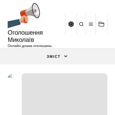
Оголошення
Перейти
Миколаїв
до
вмісту
Оголошення
Миколаїв
Онлайн дошка оголошень
ЗМІСТ