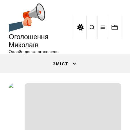
Оголошення
Перейти
Миколаїв
до
вмісту
Оголошення
Миколаїв
Онлайн дошка оголошень
ЗМІСТ