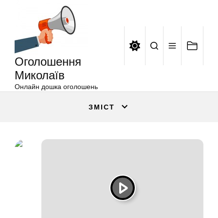
Оголошення
Перейти
Миколаїв
до
вмісту
Оголошення
Миколаїв
Онлайн дошка оголошень
ЗМІСТ