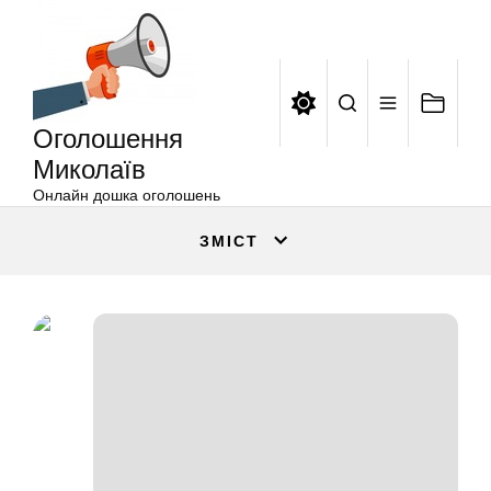
Оголошення
Перейти
Миколаїв
до
вмісту
Оголошення
Миколаїв
Онлайн дошка оголошень
ЗМІСТ