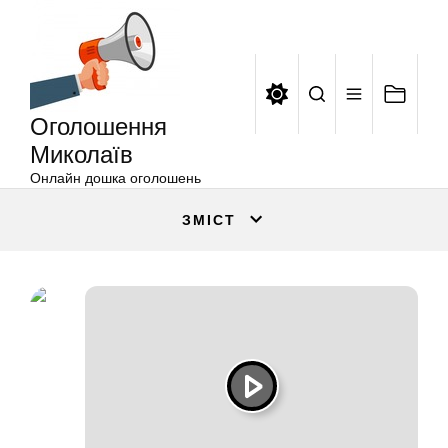
Оголошення
Перейти
Миколаїв
до
вмісту
Оголошення
Миколаїв
Онлайн дошка оголошень
ЗМІСТ