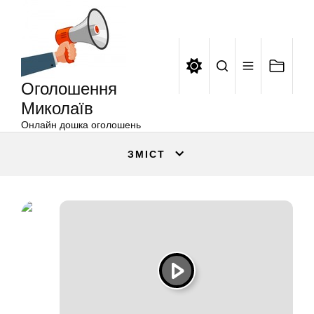
Оголошення
Перейти
Миколаїв
до
вмісту
Оголошення
Миколаїв
Онлайн дошка оголошень
ЗМІСТ