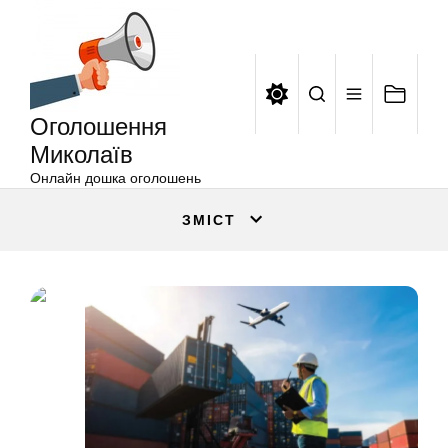
Оголошення
Перейти
Миколаїв
до
вмісту
Оголошення
Миколаїв
Онлайн дошка оголошень
ЗМІСТ