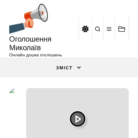
Оголошення
Перейти
Миколаїв
до
вмісту
Оголошення
Миколаїв
Онлайн дошка оголошень
ЗМІСТ