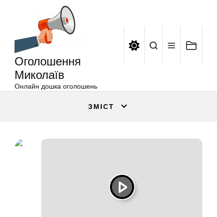
Оголошення
Перейти
Миколаїв
до
вмісту
Оголошення
Миколаїв
Онлайн дошка оголошень
ЗМІСТ