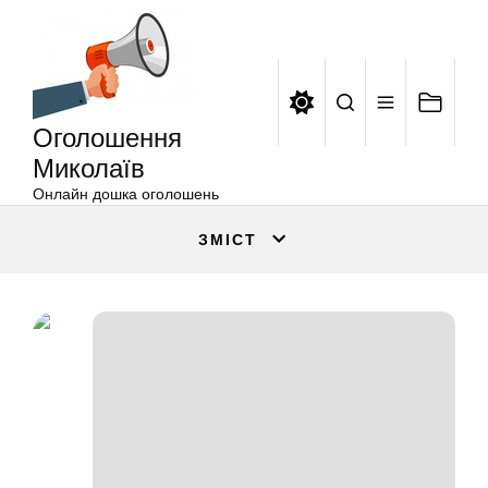
Оголошення
Перейти
Миколаїв
до
вмісту
Оголошення
Миколаїв
Онлайн дошка оголошень
ЗМІСТ