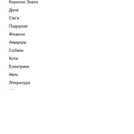
Корисно Знати
Дача
Сім'я
Подорожі
Фінанси
Акваріум
Собаки
Коти
Електрика
Авто
Література
Музика
Дозвілля
Кіно
Мапа сайту
Своїми Руками
Тварини
Авторське право © 202
Поради