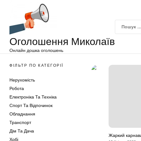
Оголошення
Перейти
Миколаїв
до
вмісту
Оголошення Миколаїв
Онлайн дошка оголошень
ФІЛЬТР ПО КАТЕГОРІЇ
Нерухомість
Робота
Електроніка Та Техніка
Спорт Та Відпочинок
Обладнання
Транспорт
Дім Та Дача
Жаркий карнав
Хобі