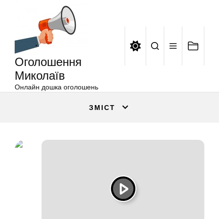
Оголошення
Перейти
Миколаїв
до
вмісту
Оголошення
Миколаїв
Онлайн дошка оголошень
ЗМІСТ