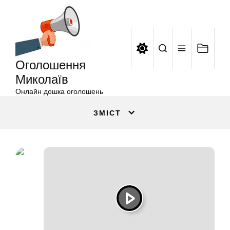
Оголошення
Перейти
Миколаїв
до
вмісту
Оголошення
Миколаїв
Онлайн дошка оголошень
ЗМІСТ